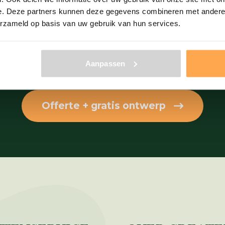
e. Deze partners kunnen deze gegevens combineren met andere i
vang binnen één dag een off
erzameld op basis van uw gebruik van hun services.
Vanaf 75 stuks
Aanpassen
Offerte + gratis ontwerp