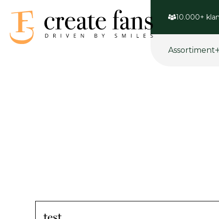
10.000+ klan
Assortiment
test