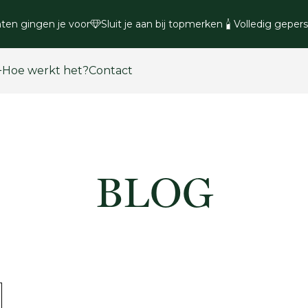
ten gingen je voor
Sluit je aan bij topmerken
Volledig gepers
Hoe werkt het?
Contact
BLOG