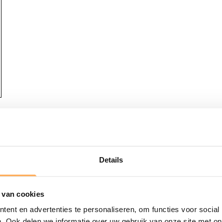
Details
FLESSEN BED
 van cookies
ent en advertenties te personaliseren, om functies voor social
. Ook delen we informatie over uw gebruik van onze site met on