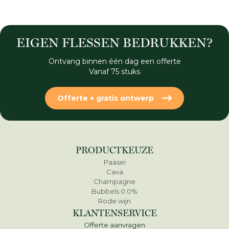
EIGEN FLESSEN BEDRUKKEN?
Ontvang binnen één dag een offerte
Vanaf 75 stuks
Offerte + gratis ontwerp
PRODUCTKEUZE
Paasei
Cava
Champagne
Bubbels 0.0%
Rode wijn
KLANTENSERVICE
Offerte aanvragen